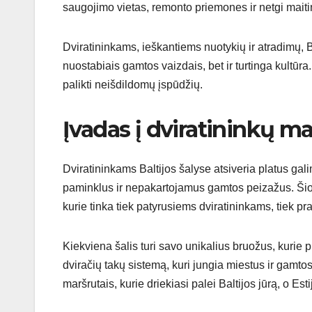
saugojimo vietas, remonto priemones ir netgi maiti
Dviratininkams, ieškantiems nuotykių ir atradimų, B
nuostabiais gamtos vaizdais, bet ir turtinga kultūra. T
palikti neišdildomų įspūdžių.
Įvadas į dviratininkų m
Dviratininkams Baltijos šalyse atsiveria platus galim
paminklus ir nepakartojamus gamtos peizažus. Šios š
kurie tinka tiek patyrusiems dviratininkams, tiek p
Kiekviena šalis turi savo unikalius bruožus, kurie pra
dviračių takų sistemą, kuri jungia miestus ir gamtos
maršrutais, kurie driekiasi palei Baltijos jūrą, o Est