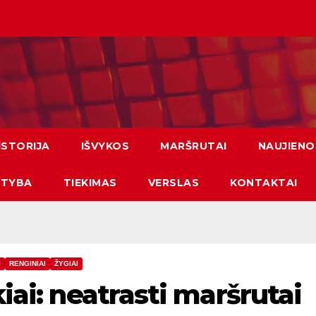
ISTORIJA
IŠVYKOS
MARŠRUTAI
NAUJIENO
ATYBA
TIEKIMAS
VERSLAS
KONTAKTAI
I
RENGINIAI
ŽYGIAI
iai: neatrasti maršrutai