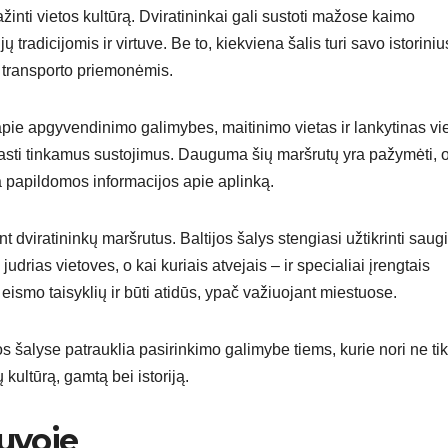
pažinti vietos kultūrą. Dviratininkai gali sustoti mažose kaimo
ų tradicijomis ir virtuve. Be to, kiekviena šalis turi savo istoriniu
s transporto priemonėmis.
pie apgyvendinimo galimybes, maitinimo vietas ir lankytinas vie
 rasti tinkamus sustojimus. Dauguma šių maršrutų yra pažymėti, o
ia papildomos informacijos apie aplinką.
dviratininkų maršrutus. Baltijos šalys stengiasi užtikrinti saug
udrias vietoves, o kai kuriais atvejais – ir specialiai įrengtais
ų eismo taisyklių ir būti atidūs, ypač važiuojant miestuose.
os šalyse patrauklia pasirinkimo galimybe tiems, kurie nori ne tik
ių kultūrą, gamtą bei istoriją.
tuvoje