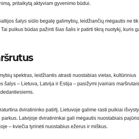
nimą, pritaikytą aktyviam gyvenimo būdui.
altijos šalys siūlo begalę galimybių, leidžiančių mėgautis ne tik
ai puikus būdas pažinti šias šalis ir patirti tikrą nuotykį, kuris ga
aršrutus
ybių spektras, leidžiantis atrasti nuostabias vietas, kultūrinius
alys – Lietuva, Latvija ir Estija – pasižymi įvairiais maršrutais
radedantiesiems.
turtina dviratininko patirtį. Lietuvoje galime rasti puikiai išvysty
 parkus. Latvijoje dviratininkai gali mėgautis nuostabiais pajūri
ijoje – kviečia tyrinėti nuostabius ežerus ir miškus.