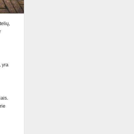
elių,
r
, yra
ais.
rie