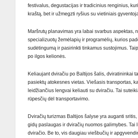
festivalus, degustacijas ir tradicinius renginius, kuri
kraštą, bet ir užmegzti ryšius su vietiniais gyventoja
Maršrutų planavimas yra labai svarbus aspektas, no
specializuotų žemėlapių ir programėlių, kurios pade
sudėtingumą ir pasirinkti tinkamus sustojimus. Taip 
po ilgos kelionės.
Keliaujant dviračiu po Baltijos šalis, dviratininkai
pasiektų atokesnes vietas. Viešasis transportas, kaip
leidžiančius lengvai keliauti su dviračiu. Tai sutei
rūpesčių dėl transportavimo.
Dviračių turizmas Baltijos šalyse yra auganti sritis
gidų paslaugas ir dviračių nuomos galimybes. Tai lei
dviračio. Be to, vis daugiau viešbučių ir apgyvend