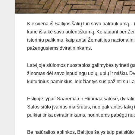
Kiekviena iš Baltijos šalių turi savo patrauklumą. 
kurie išlaikė savo autentiškumą. Keliaujant per Žema
istoriniu palikimu, kaip antai Žemaitijos nacionalin
pažengusiems dviratininkams.
Latvijoje siūlomos nuostabios galimybės tyrinėti ga
žinomas dėl savo įspūdingų uolų, upių ir miškų. Dvir
kultūrinius paminklus, leidžiantys susipažinti su Latv
Estijoje, ypač Saaremaa ir Hiiumaa salose, dviratin
Salos siūlo įvairius maršrutus, nuo pakrantės takų i
puikiai tinka dviratininkams, norintiems pabėgti nu
Be natūralios aplinkos, Baltijos šalys taip pat siūlo