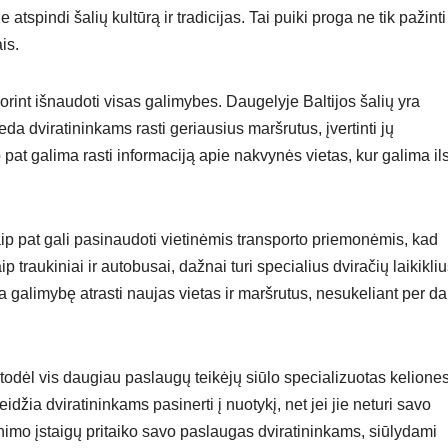
e atspindi šalių kultūrą ir tradicijas. Tai puiki proga ne tik pažinti
is.
rint išnaudoti visas galimybes. Daugelyje Baltijos šalių yra
da dviratininkams rasti geriausius maršrutus, įvertinti jų
pat galima rasti informaciją apie nakvynės vietas, kur galima ils
 taip pat gali pasinaudoti vietinėmis transporto priemonėmis, kad
 traukiniai ir autobusai, dažnai turi specialius dviračių laikikliu
kia galimybę atrasti naujas vietas ir maršrutus, nesukeliant per d
, todėl vis daugiau paslaugų teikėjų siūlo specializuotas keliones
džia dviratininkams pasinerti į nuotykį, net jei jie neturi savo
inimo įstaigų pritaiko savo paslaugas dviratininkams, siūlydami