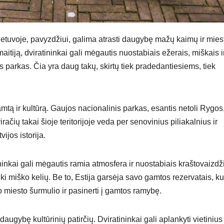
Lietuvoje, pavyzdžiui, galima atrasti daugybę mažų kaimų ir miest
itiją, dviratininkai gali mėgautis nuostabiais ežerais, miškais i
is parkas. Čia yra daug takų, skirtų tiek pradedantiesiems, tiek
mtą ir kultūrą. Gaujos nacionalinis parkas, esantis netoli Rygos
ačių takai šioje teritorijoje veda per senovinius piliakalnius ir
ijos istorija.
inkai gali mėgautis ramia atmosfera ir nuostabiais kraštovaizdži
ki miško kelių. Be to, Estija garsėja savo gamtos rezervatais, ku
o miesto šurmulio ir pasinerti į gamtos ramybę.
 daugybę kultūrinių patirčių. Dviratininkai gali aplankyti vietinius