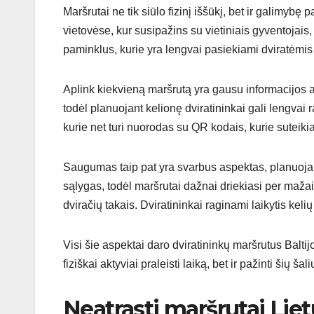
Maršrutai ne tik siūlo fizinį iššūkį, bet ir galimybę 
vietovėse, kur susipažins su vietiniais gyventojais, j
paminklus, kurie yra lengvai pasiekiami dviratėmi
Aplink kiekvieną maršrutą yra gausu informacijos a
todėl planuojant kelionę dviratininkai gali lengvai
kurie net turi nuorodas su QR kodais, kurie suteik
Saugumas taip pat yra svarbus aspektas, planuojant 
sąlygas, todėl maršrutai dažnai driekiasi per mažai j
dviračių takais. Dviratininkai raginami laikytis keli
Visi šie aspektai daro dviratininkų maršrutus Baltij
fiziškai aktyviai praleisti laiką, bet ir pažinti šių šal
Neatrasti maršrutai Lie