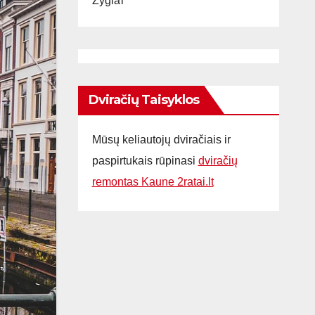
Žygiai
Dviračių Taisyklos
Mūsų keliautojų dviračiais ir
paspirtukais rūpinasi
dviračių
remontas Kaune 2ratai.lt