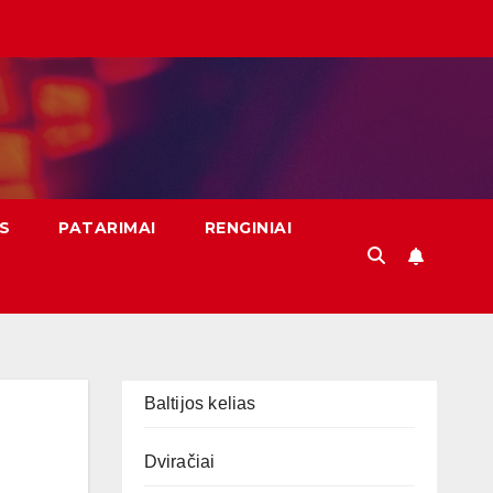
S
PATARIMAI
RENGINIAI
Baltijos kelias
Dviračiai