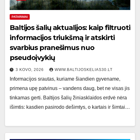
PATARIMAI
Baltijos šalių aktualijos: kaip filtruoti
informacijos triukšmą ir atskirti
svarbius pranešimus nuo
pseudoįvykių
3 KOVO, 2026
WWW.BALTIJOSKELIAS30.LT
Informacijos srautas, kuriame šiandien gyvename,
primena upę patvinus – vandens daug, bet ne visas jis
tinkamas gerti. Baltijos šalių žiniasklaidos erdvė nėra
išimtis: kasdien pasirodo dešimtys, o kartais ir šimtai…