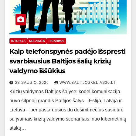
ISTORIJA
NELAIMĖS
PATARIMAI
Kaip telefonspynės padėjo išspręsti
svarbiausius Baltijos šalių krizių
valdymo iššūkius
23 SAUSIO, 2026
WWW.BALTIJOSKELIAS30.LT
Krizių valdymas Baltijos šalyse: kodėl komunikacija
buvo silpnoji grandis Baltijos šalys – Estija, Latvija ir
Lietuva – per pastaruosius du dešimtmečius susidūrė
su įvairiais krizių valdymo scenarijais: nuo kibernetinių
atakų…