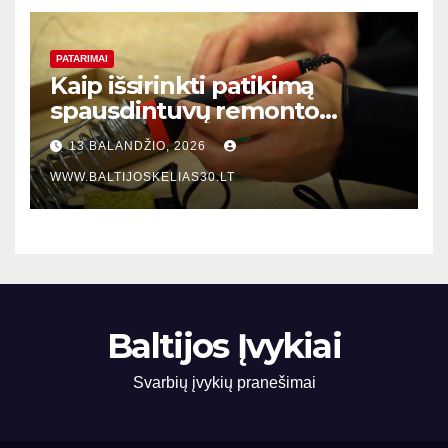
PATARIMAI
Kaip išsirinkti patikimą
spausdintuvų remonto
meistrą Klaipėdoje: praktinis
13 BALANDŽIO, 2026
vadovas verslo įmonėms
WWW.BALTIJOSKELIAS30.LT
Baltijos Įvykiai
Svarbių įvykių pranešimai