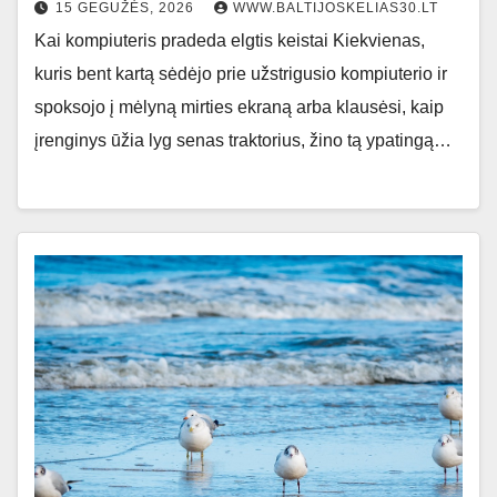
15 GEGUŽĖS, 2026
WWW.BALTIJOSKELIAS30.LT
Kai kompiuteris pradeda elgtis keistai Kiekvienas,
kuris bent kartą sėdėjo prie užstrigusio kompiuterio ir
spoksojo į mėlyną mirties ekraną arba klausėsi, kaip
įrenginys ūžia lyg senas traktorius, žino tą ypatingą…