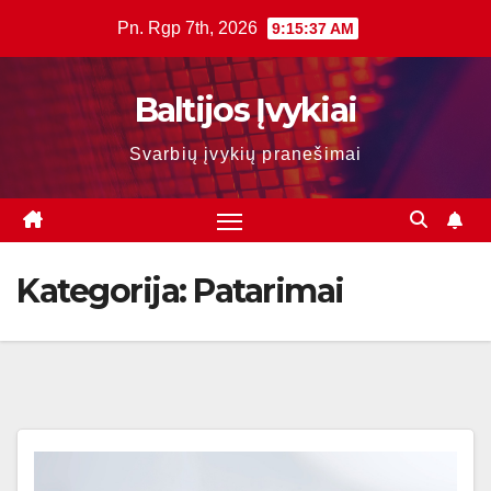
Skip
Pn. Rgp 7th, 2026
9:15:38 AM
to
content
Baltijos Įvykiai
Svarbių įvykių pranešimai
Kategorija:
Patarimai