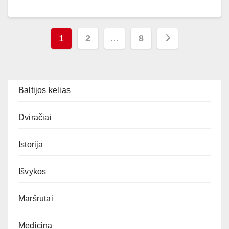
Įrašų
1
2
…
8
puslapiavimas
Baltijos kelias
Dviračiai
Istorija
Išvykos
Maršrutai
Medicina