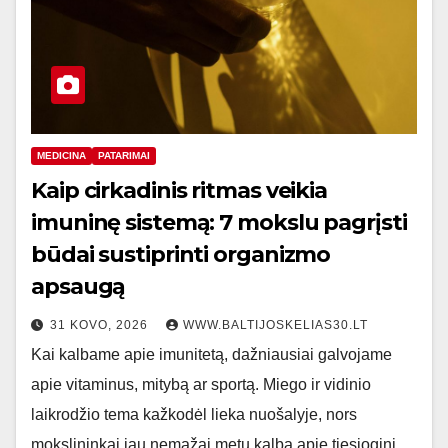
MEDICINA
PATARIMAI
Kaip cirkadinis ritmas veikia
imuninę sistemą: 7 mokslu pagrįsti
būdai sustiprinti organizmo
apsaugą
31 KOVO, 2026
WWW.BALTIJOSKELIAS30.LT
Kai kalbame apie imunitetą, dažniausiai galvojame
apie vitaminus, mitybą ar sportą. Miego ir vidinio
laikrodžio tema kažkodėl lieka nuošalyje, nors
mokslininkai jau nemažai metų kalba apie tiesioginį