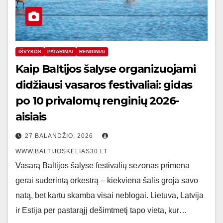
IŠVYKOS
PATARIMAI
RENGINIAI
Kaip Baltijos šalyse organizuojami
didžiausi vasaros festivaliai: gidas
po 10 privalomų renginių 2026-
aisiais
27 BALANDŽIO, 2026
WWW.BALTIJOSKELIAS30.LT
Vasarą Baltijos šalyse festivalių sezonas primena
gerai suderintą orkestrą – kiekviena šalis groja savo
natą, bet kartu skamba visai neblogai. Lietuva, Latvija
ir Estija per pastarąjį dešimtmetį tapo vieta, kur…