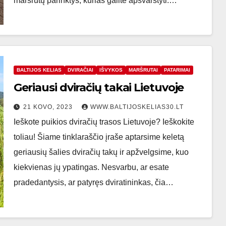
maršrutų parinktys, kurias galite apsvarstyti.…
BALTIJOS KELIAS
DVIRAČIAI
IŠVYKOS
MARŠRUTAI
PATARIMAI
Geriausi dviračių takai Lietuvoje
21 KOVO, 2023
WWW.BALTIJOSKELIAS30.LT
Ieškote puikios dviračių trasos Lietuvoje? Ieškokite
toliau! Šiame tinklaraščio įraše aptarsime keletą
geriausių šalies dviračių takų ir apžvelgsime, kuo
kiekvienas jų ypatingas. Nesvarbu, ar esate
pradedantysis, ar patyręs dviratininkas, čia…