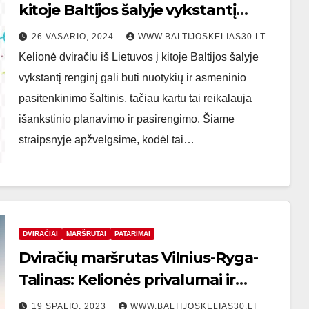
kitoje Baltijos šalyje vykstantį
reginį yra gera įdėja?
26 VASARIO, 2024
WWW.BALTIJOSKELIAS30.LT
Kelionė dviračiu iš Lietuvos į kitoje Baltijos šalyje
vykstantį renginį gali būti nuotykių ir asmeninio
pasitenkinimo šaltinis, tačiau kartu tai reikalauja
išankstinio planavimo ir pasirengimo. Šiame
straipsnyje apžvelgsime, kodėl tai…
DVIRAČIAI
MARŠRUTAI
PATARIMAI
Dviračių maršrutas Vilnius-Ryga-
Talinas: Kelionės privalumai ir
išūkiai
19 SPALIO, 2023
WWW.BALTIJOSKELIAS30.LT