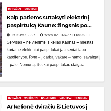
DVIRAČIAI
PATARIMAI
Kaip patiems sutaisyti elektrinį
paspirtuką Kaune: žingsnis po
žingsnio vadovas sutaupysiantis
16 KOVO, 2026
WWW.BALTIJOSKELIAS30.LT
jūsų pinigus
Servisas – ne vienintelis kelias Kaunas – miestas,
kuriame elektriniai paspirtukai jau seniai tapo
kasdienybe. Ryte – į darbą, vakare – namo, savaitgalį
– palei Nemuną. Bet kai paspirtukas staiga…
DVIRAČIAI
MARŠRUTAI
NAUJIENOS
PATARIMAI
RENGINIAI
Ar kelionė dviračiu iš Lietuvos į