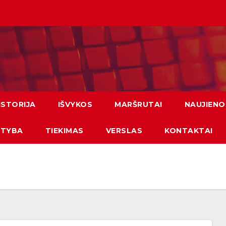
ISTORIJA
IŠVYKOS
MARŠRUTAI
NAUJIENO
ATYBA
TIEKIMAS
VERSLAS
KONTAKTAI