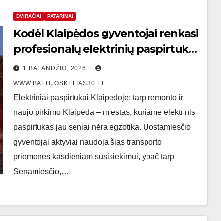
DVIRAČIAI
PATARIMAI
Kodėl Klaipėdos gyventojai renkasi
profesionalų elektrinių paspirtukų
taisymą vietoj naujo pirkimo:
1 BALANDŽIO, 2026
ekspertų patarimai ir realūs
WWW.BALTIJOSKELIAS30.LT
pavyzdžiai
Elektriniai paspirtukai Klaipėdoje: tarp remonto ir
naujo pirkimo Klaipėda – miestas, kuriame elektrinis
paspirtukas jau seniai nėra egzotika. Uostamiesčio
gyventojai aktyviai naudoja šias transporto
priemones kasdieniam susisiekimui, ypač tarp
Senamiesčio,…