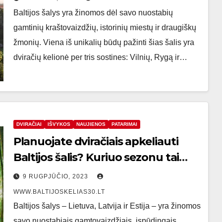
Baltijos šalys yra žinomos dėl savo nuostabių
gamtinių kraštovaizdžių, istorinių miestų ir draugiškų
žmonių. Viena iš unikalių būdų pažinti šias šalis yra
dviračių kelionė per tris sostines: Vilnių, Rygą ir…
DVIRAČIAI
IŠVYKOS
NAUJIENOS
PATARIMAI
Planuojate dviračiais apkeliauti
Baltijos šalis? Kuriuo sezonu tai
geriausia daryti?
9 RUGPJŪČIO, 2023
WWW.BALTIJOSKELIAS30.LT
Baltijos šalys – Lietuva, Latvija ir Estija – yra žinomos
savo nuostabiais gamtovaizdžiais, įspūdingais