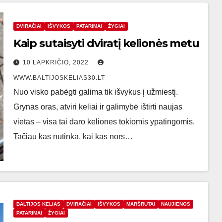
DVIRAČIAI
IŠVYKOS
PATARIMAI
ŽYGIAI
Kaip sutaisyti dviratį kelionės metu
10 LAPKRIČIO, 2022
WWW.BALTIJOSKELIAS30.LT
Nuo visko pabėgti galima tik išvykus į užmiestį.
Grynas oras, atviri keliai ir galimybė ištirti naujas
vietas – visa tai daro keliones tokiomis ypatingomis.
Tačiau kas nutinka, kai kas nors…
BALTIJOS KELIAS
DVIRAČIAI
IŠVYKOS
MARŠRUTAI
NAUJIENOS
PATARIMAI
ŽYGIAI