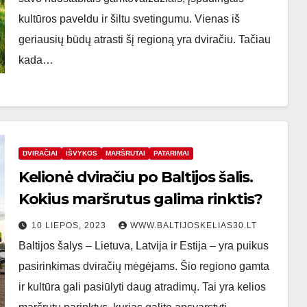
kultūros paveldu ir šiltu svetingumu. Vienas iš
geriausių būdų atrasti šį regioną yra dviračiu. Tačiau
kada…
DVIRAČIAI
IŠVYKOS
MARŠRUTAI
PATARIMAI
Kelionė dviračiu po Baltijos šalis.
Kokius maršrutus galima rinktis?
10 LIEPOS, 2023
WWW.BALTIJOSKELIAS30.LT
Baltijos šalys – Lietuva, Latvija ir Estija – yra puikus
pasirinkimas dviračių mėgėjams. Šio regiono gamta
ir kultūra gali pasiūlyti daug atradimų. Tai yra kelios