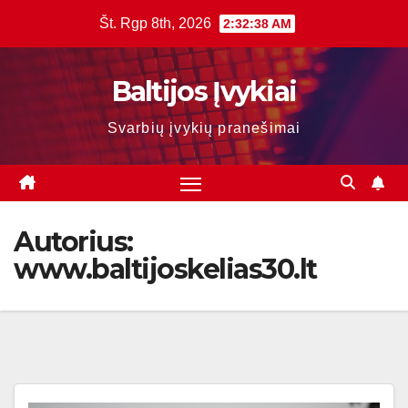
Skip
Št. Rgp 8th, 2026
2:32:40 AM
to
content
Baltijos Įvykiai
Svarbių įvykių pranešimai
Autorius:
www.baltijoskelias30.lt