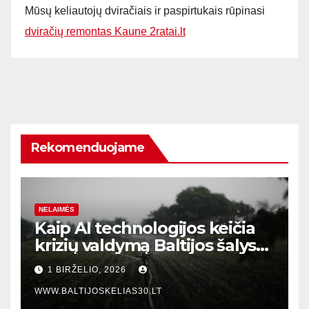
Mūsų keliautojų dviračiais ir paspirtukais rūpinasi
dviračių remontas Kaune 2ratai.lt
Rekomenduojame
NELAIMĖS
Kaip AI technologijos keičia
krizių valdymą Baltijos šalyse:
realaus laiko įvykių stebėjimo
1 BIRŽELIO, 2026
sistemos
WWW.BALTIJOSKELIAS30.LT