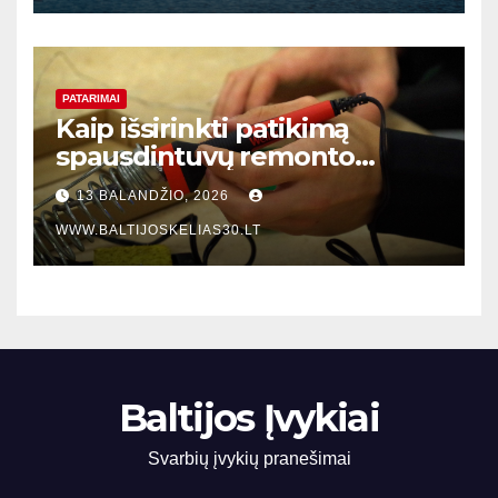
PATARIMAI
Kaip išsirinkti patikimą
spausdintuvų remonto
meistrą Klaipėdoje: praktinis
13 BALANDŽIO, 2026
vadovas verslo įmonėms
WWW.BALTIJOSKELIAS30.LT
Baltijos Įvykiai
Svarbių įvykių pranešimai