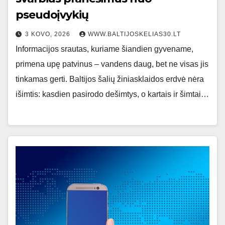
pseudoįvykių
3 KOVO, 2026
WWW.BALTIJOSKELIAS30.LT
Informacijos srautas, kuriame šiandien gyvename,
primena upę patvinus – vandens daug, bet ne visas jis
tinkamas gerti. Baltijos šalių žiniasklaidos erdvė nėra
išimtis: kasdien pasirodo dešimtys, o kartais ir šimtai…