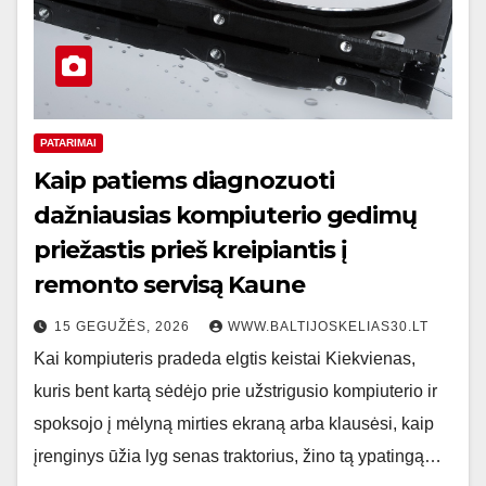
PATARIMAI
Kaip patiems diagnozuoti
dažniausias kompiuterio gedimų
priežastis prieš kreipiantis į
remonto servisą Kaune
15 GEGUŽĖS, 2026
WWW.BALTIJOSKELIAS30.LT
Kai kompiuteris pradeda elgtis keistai Kiekvienas,
kuris bent kartą sėdėjo prie užstrigusio kompiuterio ir
spoksojo į mėlyną mirties ekraną arba klausėsi, kaip
įrenginys ūžia lyg senas traktorius, žino tą ypatingą…