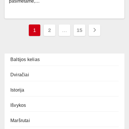
pasimetame,…
Įrašų
1
2
…
15
puslapiavimas
Baltijos kelias
Dviračiai
Istorija
Išvykos
Maršrutai