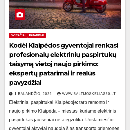
DVIRAČIAI
PATARIMAI
Kodėl Klaipėdos gyventojai renkasi
profesionalų elektrinių paspirtukų
taisymą vietoj naujo pirkimo:
ekspertų patarimai ir realūs
pavyzdžiai
1 BALANDŽIO, 2026
WWW.BALTIJOSKELIAS30.LT
Elektriniai paspirtukai Klaipėdoje: tarp remonto ir
naujo pirkimo Klaipėda – miestas, kuriame elektrinis
paspirtukas jau seniai nėra egzotika. Uostamiesčio
gyventojai aktyviai naudoja šias transporto priemones