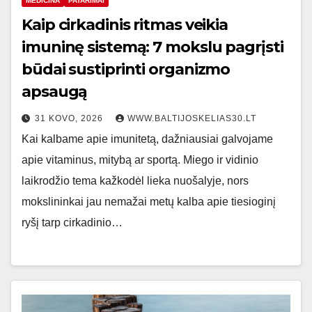
MEDICINA
PATARIMAI
Kaip cirkadinis ritmas veikia
imuninę sistemą: 7 mokslu pagrįsti
būdai sustiprinti organizmo
apsaugą
31 KOVO, 2026
WWW.BALTIJOSKELIAS30.LT
Kai kalbame apie imunitetą, dažniausiai galvojame
apie vitaminus, mitybą ar sportą. Miego ir vidinio
laikrodžio tema kažkodėl lieka nuošalyje, nors
mokslininkai jau nemažai metų kalba apie tiesioginį
ryšį tarp cirkadinio…