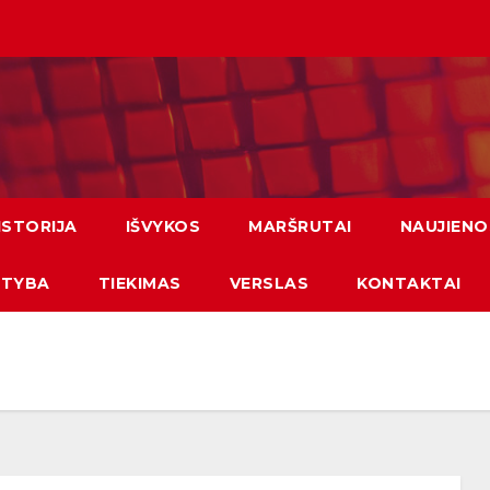
ISTORIJA
IŠVYKOS
MARŠRUTAI
NAUJIENO
ATYBA
TIEKIMAS
VERSLAS
KONTAKTAI