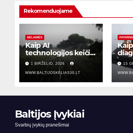
Rekomenduojame
NELAIMĖS
PATARIM
Kaip AI
Kaip
technologijos keičia
diag
krizių valdymą
dažn
1 BIRŽELIO, 2026
15 G
Baltijos šalyse:
kom
realaus laiko įvykių
WWW.BALTIJOSKELIAS30.LT
gedi
WWW.BA
stebėjimo sistemos
prie
remo
Kau
Baltijos Įvykiai
Svarbių įvykių pranešimai