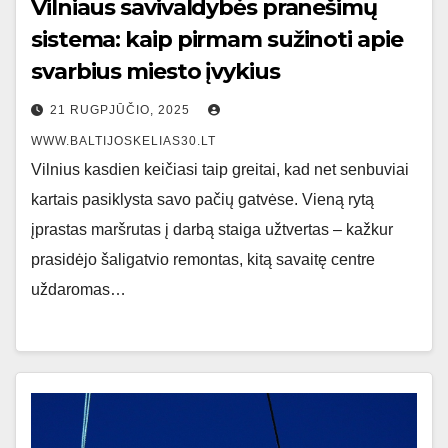
Vilniaus savivaldybės pranešimų
sistema: kaip pirmam sužinoti apie
svarbius miesto įvykius
21 RUGPJŪČIO, 2025
WWW.BALTIJOSKELIAS30.LT
Vilnius kasdien keičiasi taip greitai, kad net senbuviai
kartais pasiklysta savo pačių gatvėse. Vieną rytą
įprastas maršrutas į darbą staiga užtvertas – kažkur
prasidėjo šaligatvio remontas, kitą savaitę centre
uždaromas…