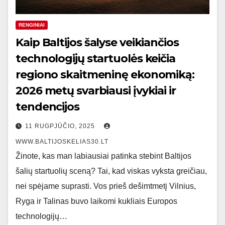
RENGINIAI
Kaip Baltijos šalyse veikiančios
technologijų startuolės keičia
regiono skaitmeninę ekonomiką:
2026 metų svarbiausi įvykiai ir
tendencijos
11 RUGPJŪČIO, 2025
WWW.BALTIJOSKELIAS30.LT
Žinote, kas man labiausiai patinka stebint Baltijos
šalių startuolių sceną? Tai, kad viskas vyksta greičiau,
nei spėjame suprasti. Vos prieš dešimtmetį Vilnius,
Ryga ir Talinas buvo laikomi kukliais Europos
technologijų…