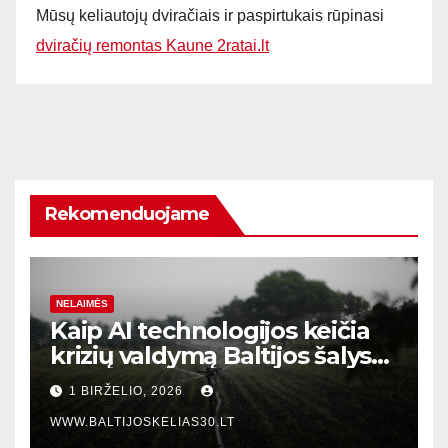
Mūsų keliautojų dviračiais ir paspirtukais rūpinasi
dviračių remontas Kaune 2ratai.lt
Rekomenduojame
NELAIMĖS
Kaip AI technologijos keičia
krizių valdymą Baltijos šalyse:
realaus laiko įvykių stebėjimo
1 BIRŽELIO, 2026
sistemos
WWW.BALTIJOSKELIAS30.LT