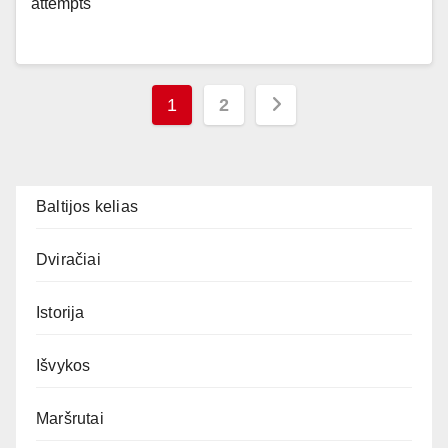
attempts
Įrašų
1
2
puslapiavimas
Baltijos kelias
Dviračiai
Istorija
Išvykos
Maršrutai