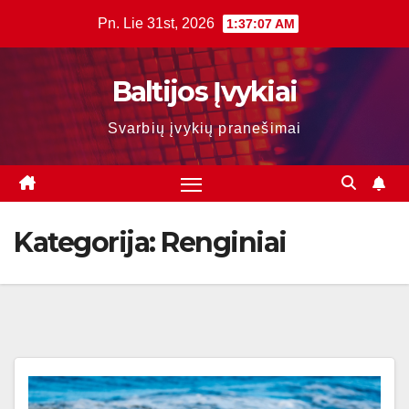
Skip
Pn. Lie 31st, 2026
1:37:08 AM
to
content
Baltijos Įvykiai
Svarbių įvykių pranešimai
Kategorija:
Renginiai