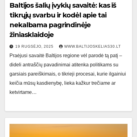
Baltijos šalių įvykių savaitė: kas iš
tikrųjų svarbu ir kodėl apie tai
nekalbama pagrindinėje
žiniasklaidoje
19 RUGSĖJO, 2025
WWW.BALTIJOSKELIAS30.LT
Praėjusi savaitė Baltijos regione vėl parodė tą patį –
dideli antraščių pavadinimai atitenka politikams su
garsiais pareiškimais, o tikrieji procesai, kurie ilgainiui
keičia mūsų kasdienybę, lieka kažkur trečiame ar
ketvirtame…