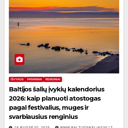
IŠVYKOS
PATARIMAI
RENGINIAI
Baltijos šalių įvykių kalendorius
2026: kaip planuoti atostogas
pagal festivalius, muges ir
svarbiausius renginius
18 RUGSĖJO, 2025
WWW.BALTIJOSKELIAS30.LT