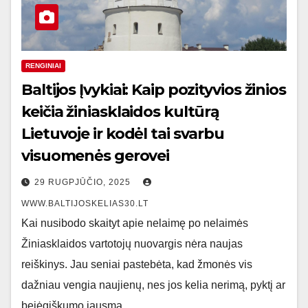
RENGINIAI
Baltijos Įvykiai: Kaip pozityvios žinios
keičia žiniasklaidos kultūrą
Lietuvoje ir kodėl tai svarbu
visuomenės gerovei
29 RUGPJŪČIO, 2025
WWW.BALTIJOSKELIAS30.LT
Kai nusibodo skaityt apie nelaimę po nelaimės
Žiniasklaidos vartotojų nuovargis nėra naujas
reiškinys. Jau seniai pastebėta, kad žmonės vis
dažniau vengia naujienų, nes jos kelia nerimą, pyktį ar
bejėgiškumo jausmą.…