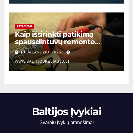
PATARIMAI
Kaip išsirinkti patikimą
spausdintuvų remonto
meistrą Klaipėdoje: praktinis
13 BALANDŽIO, 2026
vadovas verslo įmonėms
WWW.BALTIJOSKELIAS30.LT
Baltijos Įvykiai
Svarbių įvykių pranešimai