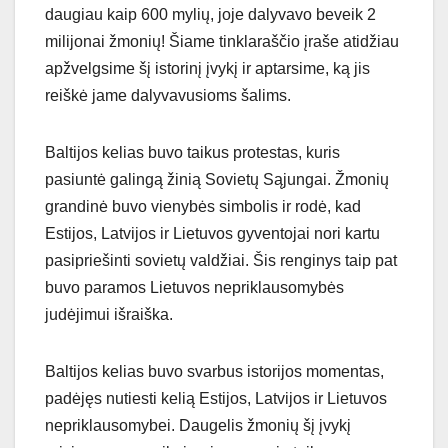
daugiau kaip 600 mylių, joje dalyvavo beveik 2
milijonai žmonių! Šiame tinklaraščio įraše atidžiau
apžvelgsime šį istorinį įvykį ir aptarsime, ką jis
reiškė jame dalyvavusioms šalims.
Baltijos kelias buvo taikus protestas, kuris
pasiuntė galingą žinią Sovietų Sąjungai. Žmonių
grandinė buvo vienybės simbolis ir rodė, kad
Estijos, Latvijos ir Lietuvos gyventojai nori kartu
pasipriešinti sovietų valdžiai. Šis renginys taip pat
buvo paramos Lietuvos nepriklausomybės
judėjimui išraiška.
Baltijos kelias buvo svarbus istorijos momentas,
padėjęs nutiesti kelią Estijos, Latvijos ir Lietuvos
nepriklausomybei. Daugelis žmonių šį įvykį