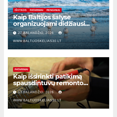
IŠVYKOS
PATARIMAI
RENGINIAI
Kaip Baltijos šalyse
organizuojami didžiausi
vasaros festivaliai: gidas po 10
27 BALANDŽIO, 2026
privalomų renginių 2026-
WWW.BALTIJOSKELIAS30.LT
aisiais
PATARIMAI
Kaip išsirinkti patikimą
spausdintuvų remonto
meistrą Klaipėdoje: praktinis
13 BALANDŽIO, 2026
vadovas verslo įmonėms
WWW.BALTIJOSKELIAS30.LT