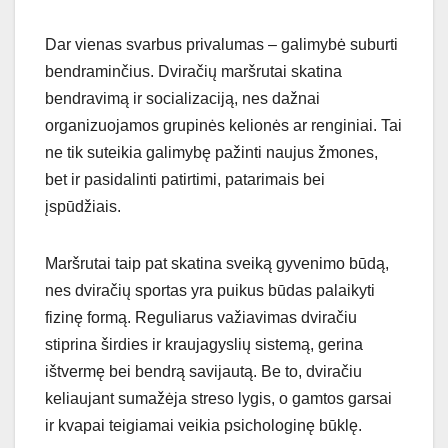
Dar vienas svarbus privalumas – galimybė suburti
bendraminčius. Dviračių maršrutai skatina
bendravimą ir socializaciją, nes dažnai
organizuojamos grupinės kelionės ar renginiai. Tai
ne tik suteikia galimybę pažinti naujus žmones,
bet ir pasidalinti patirtimi, patarimais bei
įspūdžiais.
Maršrutai taip pat skatina sveiką gyvenimo būdą,
nes dviračių sportas yra puikus būdas palaikyti
fizinę formą. Reguliarus važiavimas dviračiu
stiprina širdies ir kraujagyslių sistemą, gerina
ištvermę bei bendrą savijautą. Be to, dviračiu
keliaujant sumažėja streso lygis, o gamtos garsai
ir kvapai teigiamai veikia psichologinę būklę.