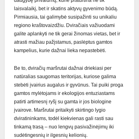
daugybę privalumų, kurie praturtina ne tik
laisvalaikį, bet ir skatins aktyvų gyvenimo būdą.
Pirmiausia, tai galimybė susipažinti su unikaliu
regiono kraštovaizdžiu. Dviračiais važiuodami
galite aplankyti ne tik gerai žinomas vietas, bet ir
atrasti mažiau pažįstamus, paslėptus gamtos
kampelius, kurie dažnai lieka nepastebėti.
Be to, dviračių maršrutai dažnai driekiasi per
natūralias saugomas teritorijas, kuriose galima
stebėti įvairius augalus ir gyvūnus. Tai puiki proga
gamtos mylėtojams ir ekologijos entuziastams
patirti artimesnį ryšį su gamta ir jos biologine
įvairove. Maršrutai pritaikyti skirtingo lygio
dviratininkams, todėl kiekvienas gali rasti sau
tinkamą trasą – nuo lengvų pasivažinėjimų iki
sudėtingesnių ir ilgesnių kelionių.