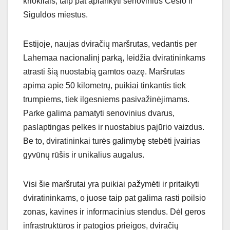
kriokliais, taip pat aplankyti senovinius Cėsio ir
Siguldos miestus.
Estijoje, naujas dviračių maršrutas, vedantis per
Lahemaa nacionalinį parką, leidžia dviratininkams
atrasti šią nuostabią gamtos oazę. Maršrutas
apima apie 50 kilometrų, puikiai tinkantis tiek
trumpiems, tiek ilgesniems pasivažinėjimams.
Parke galima pamatyti senovinius dvarus,
paslaptingas pelkes ir nuostabius pajūrio vaizdus.
Be to, dviratininkai turės galimybę stebėti įvairias
gyvūnų rūšis ir unikalius augalus.
Visi šie maršrutai yra puikiai pažymėti ir pritaikyti
dviratininkams, o juose taip pat galima rasti poilsio
zonas, kavines ir informacinius stendus. Dėl geros
infrastruktūros ir patogios prieigos, dviračių