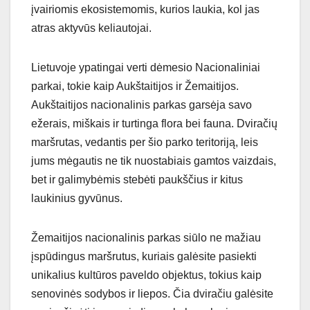
įvairiomis ekosistemomis, kurios laukia, kol jas
atras aktyvūs keliautojai.
Lietuvoje ypatingai verti dėmesio Nacionaliniai
parkai, tokie kaip Aukštaitijos ir Žemaitijos.
Aukštaitijos nacionalinis parkas garsėja savo
ežerais, miškais ir turtinga flora bei fauna. Dviračių
maršrutas, vedantis per šio parko teritoriją, leis
jums mėgautis ne tik nuostabiais gamtos vaizdais,
bet ir galimybėmis stebėti paukščius ir kitus
laukinius gyvūnus.
Žemaitijos nacionalinis parkas siūlo ne mažiau
įspūdingus maršrutus, kuriais galėsite pasiekti
unikalius kultūros paveldo objektus, tokius kaip
senovinės sodybos ir liepos. Čia dviračiu galėsite