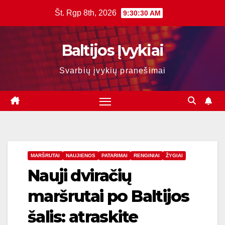
Skip
Št. Rgp 8th, 2026
9:30:31 AM
to
content
Baltijos Įvykiai
Svarbių įvykių pranešimai
MARŠRUTAI
NAUJIENOS
PATARIMAI
RENGINIAI
ŽYGIAI
Nauji dviračių
maršrutai po Baltijos
šalis: atraskite