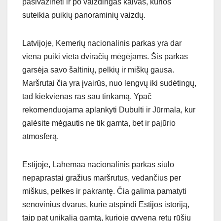
pasivažinėti ir po vaizdingas kalvas, kurios
suteikia puikių panoraminių vaizdų.
Latvijoje, Kemerių nacionalinis parkas yra dar
viena puiki vieta dviračių mėgėjams. Šis parkas
garsėja savo šaltinių, pelkių ir miškų gausa.
Maršrutai čia yra įvairūs, nuo lengvų iki sudėtingų,
tad kiekvienas ras sau tinkamą. Ypač
rekomenduojama aplankyti Dubulti ir Jūrmala, kur
galėsite mėgautis ne tik gamta, bet ir pajūrio
atmosferą.
Estijoje, Lahemaa nacionalinis parkas siūlo
nepaprastai gražius maršrutus, vedančius per
miškus, pelkes ir pakrantę. Čia galima pamatyti
senovinius dvarus, kurie atspindi Estijos istoriją,
taip pat unikalią gamtą, kurioje gyvena retų rūšių