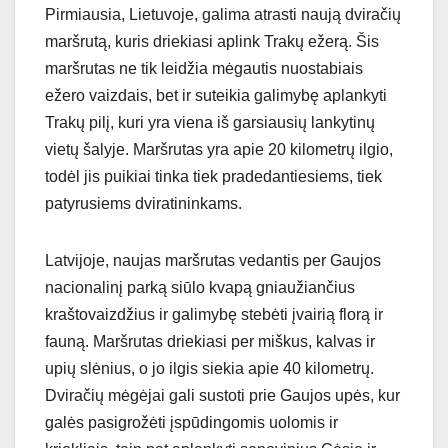
Pirmiausia, Lietuvoje, galima atrasti naują dviračių
maršrutą, kuris driekiasi aplink Trakų ežerą. Šis
maršrutas ne tik leidžia mėgautis nuostabiais
ežero vaizdais, bet ir suteikia galimybę aplankyti
Trakų pilį, kuri yra viena iš garsiausių lankytinų
vietų šalyje. Maršrutas yra apie 20 kilometrų ilgio,
todėl jis puikiai tinka tiek pradedantiesiems, tiek
patyrusiems dviratininkams.
Latvijoje, naujas maršrutas vedantis per Gaujos
nacionalinį parką siūlo kvapą gniaužiančius
kraštovaizdžius ir galimybę stebėti įvairią florą ir
fauną. Maršrutas driekiasi per miškus, kalvas ir
upių slėnius, o jo ilgis siekia apie 40 kilometrų.
Dviračių mėgėjai gali sustoti prie Gaujos upės, kur
galės pasigrožėti įspūdingomis uolomis ir