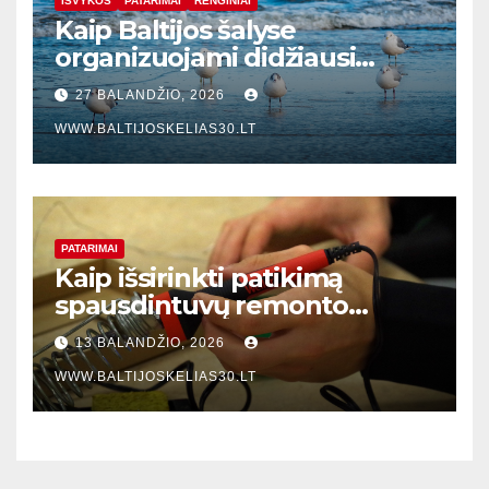
IŠVYKOS
PATARIMAI
RENGINIAI
Kaip Baltijos šalyse
organizuojami didžiausi
vasaros festivaliai: gidas po 10
27 BALANDŽIO, 2026
privalomų renginių 2026-
WWW.BALTIJOSKELIAS30.LT
aisiais
PATARIMAI
Kaip išsirinkti patikimą
spausdintuvų remonto
meistrą Klaipėdoje: praktinis
13 BALANDŽIO, 2026
vadovas verslo įmonėms
WWW.BALTIJOSKELIAS30.LT