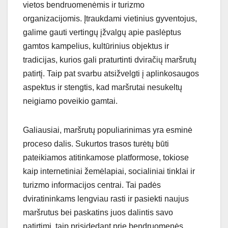
vietos bendruomenėmis ir turizmo
organizacijomis. Įtraukdami vietinius gyventojus,
galime gauti vertingų įžvalgų apie paslėptus
gamtos kampelius, kultūrinius objektus ir
tradicijas, kurios gali praturtinti dviračių maršrutų
patirtį. Taip pat svarbu atsižvelgti į aplinkosaugos
aspektus ir stengtis, kad maršrutai nesukeltų
neigiamo poveikio gamtai.
Galiausiai, maršrutų populiarinimas yra esminė
proceso dalis. Sukurtos trasos turėtų būti
pateikiamos atitinkamose platformose, tokiose
kaip internetiniai žemėlapiai, socialiniai tinklai ir
turizmo informacijos centrai. Tai padės
dviratininkams lengviau rasti ir pasiekti naujus
maršrutus bei paskatins juos dalintis savo
patirtimi, taip prisidedant prie bendruomenės