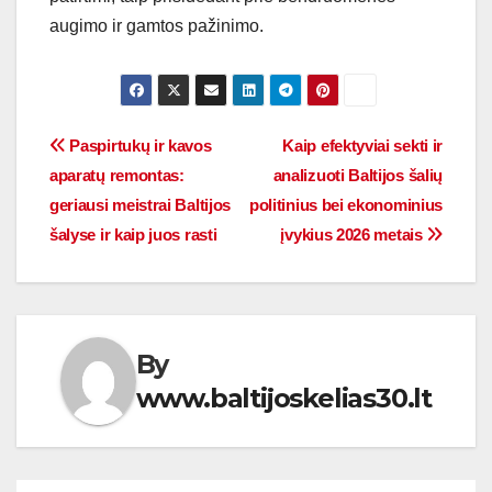
augimo ir gamtos pažinimo.
Navigacija
Paspirtukų ir kavos
Kaip efektyviai sekti ir
aparatų remontas:
analizuoti Baltijos šalių
tarp
geriausi meistrai Baltijos
politinius bei ekonominius
įrašų
šalyse ir kaip juos rasti
įvykius 2026 metais
By
www.baltijoskelias30.lt