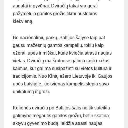
augalai ir gyvūnai. Dviračių takai yra gerai
pažymėti, o gamtos grožis tikrai nustebins
kiekvieną.
Be nacionalinių parkų, Baltijos šalyse taip pat
gausu mažesnių gamtos kampelių, tokių kaip
ežerai, upės ir miškai, kurie kviečia atrasti naujas
vietas. Dviračių maršrutuose galima rasti mažus
kaimus, kur galima susipažinti su vietos kultūra ir
tradicijomis. Nuo Kintų ežero Lietuvoje iki Gaujos
upės Latvijoje, kiekvienas kampelis slepia savo
unikalumą ir grožį.
Kelionės dviračiu po Baltijos šalis ne tik suteikia
galimybę mėgautis gamtos grožiu, bet ir skatina
aktyvų gyvenimo būdą, leidžia atrasti naujas