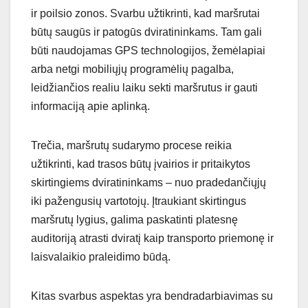
ir poilsio zonos. Svarbu užtikrinti, kad maršrutai
būtų saugūs ir patogūs dviratininkams. Tam gali
būti naudojamas GPS technologijos, žemėlapiai
arba netgi mobiliųjų programėlių pagalba,
leidžiančios realiu laiku sekti maršrutus ir gauti
informaciją apie aplinką.
Trečia, maršrutų sudarymo procese reikia
užtikrinti, kad trasos būtų įvairios ir pritaikytos
skirtingiems dviratininkams – nuo pradedančiųjų
iki pažengusių vartotojų. Įtraukiant skirtingus
maršrutų lygius, galima paskatinti platesnę
auditoriją atrasti dviratį kaip transporto priemonę ir
laisvalaikio praleidimo būdą.
Kitas svarbus aspektas yra bendradarbiavimas su